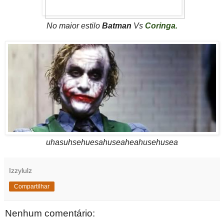
No maior estilo
Batman
Vs
Coringa.
uhasuhsehuesahuseaheahusehusea
Izzylulz
Compartilhar
Nenhum comentário: