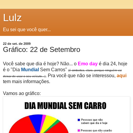
Lulz
Eu sei que você quer...
22 de set. de 2009
Gráfico: 22 de Setembro
Você sabe que dia é hoje? Não... o
Emo day
é dia 24, hoje
é o "Dia
Mundial
Sem Carros"
(é simbolico, claro, porque ninguém vai
. Pra você que não se interessou,
aqui
deixar de usar o seu veículo...)
tem mais informações.
Vamos ao gráfico: