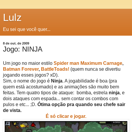
Lulz
Eu sei que você quer...
8 de out. de 2009
Jogo: NINJA
Um jogo no maior estilo
Spider man Maximum Carnage
,
Batman Forever
,
BattleToads!
(quem nunca se divertiu
jogando esses jogos? xD).
Sim, o nome do jogo é
Ninja
. A jogabilidade é boa (pra
quem está acostumado) e as animações são muito bem
feitas. Tem quatro tipos de ataque: bomba, estrela
ninja
, e
dois ataques com espada... sem contar os combos com
pulos e etc... ;D.
Ótima opção pra quando seu chefe sair
de vista.
É só clicar e jogar.