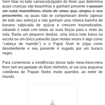
Sem falar no lado carrasco/julgador do Noel, que determina
quais crianças são boazinhas e ganham presente
e passam
um natal maravilhoso, cheio de amor, paz, alegria e seu
presentinho
, ou quais não se comportaram direito (apesar
de todo seu esforço) e não ganham uma mísera balinha de
banana salpicada de açúcar e crescem traumatizadas,
odiando o natal com todas as suas forças para o resto da
vida. Basta um pequeno deslize, uma única nota baixa na
escola ou um único palavrão (que muitas vezes é algo como
"cabeça de mamão") e o Papai Noel te julga como
desobediente e seu presente é sugado por um buraco
negro.
Para comemorar a existências desse lado meia-meia-meia
from hell encapetado do Bom Velhinho, aí vai uma pequena
coletânea de Papais Noéis muito queridos ao redor do
mundo.