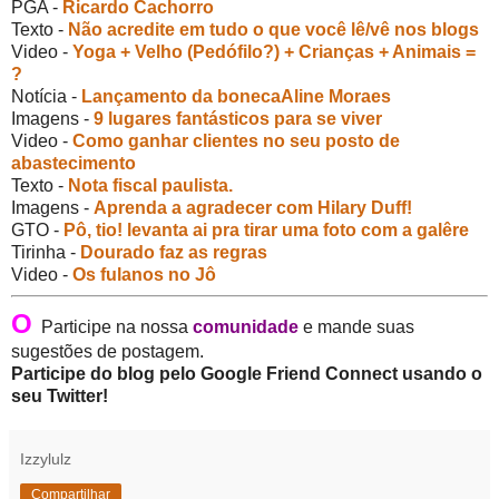
PGA -
Ricardo Cachorro
Texto -
Não acredite em tudo o que você lê/vê nos blogs
Video -
Yoga + Velho (Pedófilo?) + Crianças + Animais =
?
Notícia -
Lançamento da bonecaAline Moraes
Imagens -
9 lugares fantásticos para se viver
Video -
Como ganhar clientes no seu posto de
abastecimento
Texto -
Nota fiscal paulista.
Imagens -
Aprenda a agradecer com Hilary Duff!
GTO -
Pô, tio! levanta ai pra tirar uma foto com a galêre
Tirinha -
Dourado faz as regras
Video -
Os fulanos no Jô
O
Participe na nossa
comunidade
e mande suas
sugestões de postagem.
Participe do blog pelo Google Friend Connect usando o
seu Twitter!
Izzylulz
Compartilhar