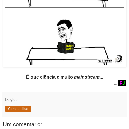
É que ciência é muito
mainstream
...
F
J
via
Izzylulz
Compartilhar
Um comentário: