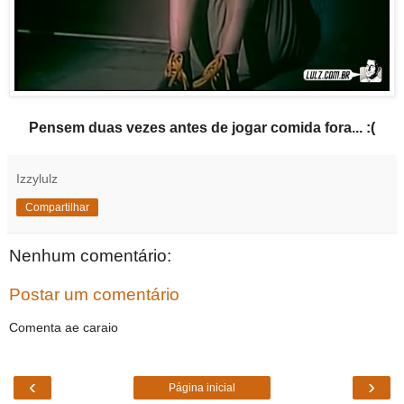
Pensem duas vezes antes de jogar comida fora... :(
Izzylulz
Compartilhar
Nenhum comentário:
Postar um comentário
Comenta ae caraio
‹
›
Página inicial