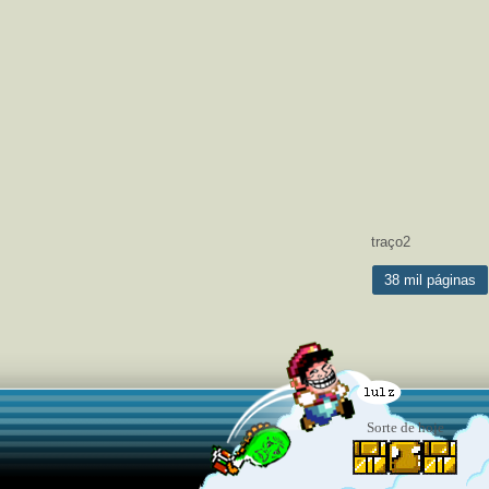
traço2
38 mil páginas
Sorte de hoje