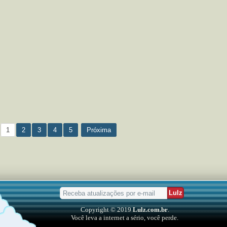
1
2
3
4
5
Próxima
Copyright © 2019
Lulz.com.br
.
Você leva a internet a sério, você perde.