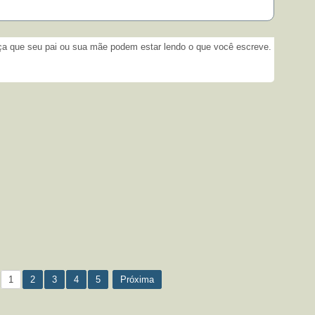
­
 que seu pai ou sua mãe podem estar lendo o que você escreve.
1
2
3
4
5
Próxima