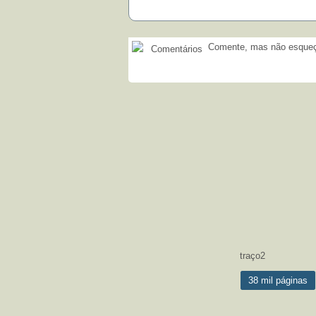
Comente, mas não esqueça
Comentários
traço2
38 mil páginas