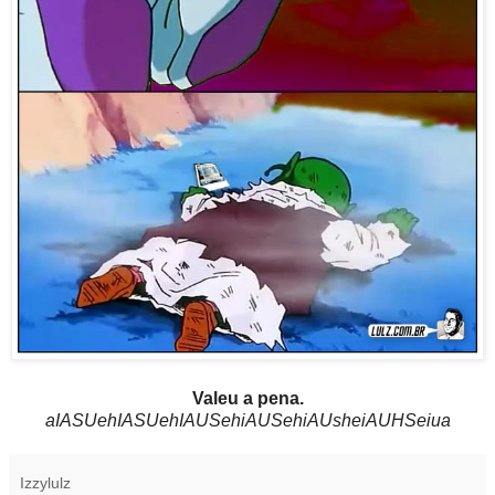
Valeu a pena.
aIASUehIASUehIAUSehiAUSehiAUsheiAUHSeiua
Izzylulz