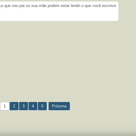
 que seu pai ou sua mãe podem estar lendo o que você escreve.
1
2
3
4
5
Próxima