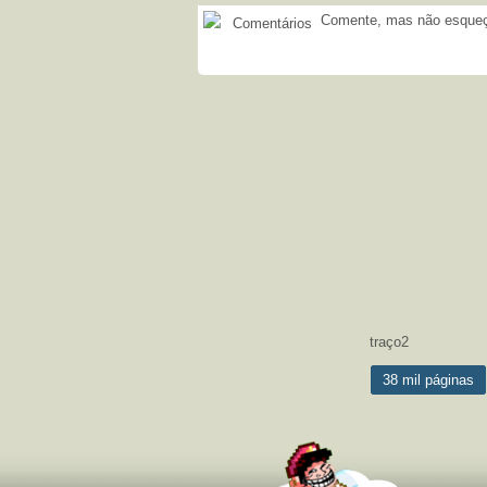
Comente, mas não esqueça
Comentários
traço2
38 mil páginas