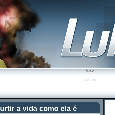
traço
urtir a vida como ela é