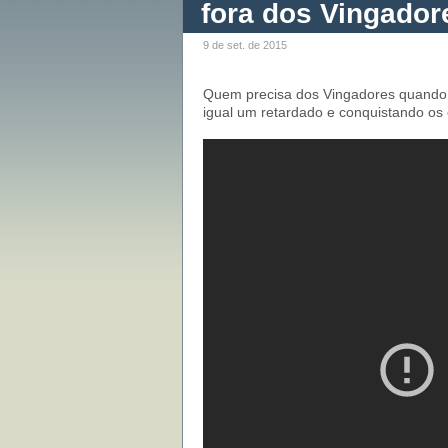
fora dos Vingador
9 de set. de 2015
Quem precisa dos Vingadores quando 
igual um retardado e conquistando os