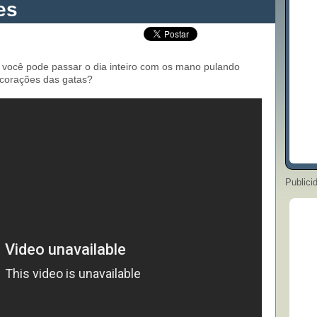
es
você pode passar o dia inteiro com os mano pulando
 corações das gatas?
Publici