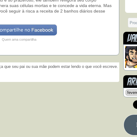
o é só prazeroso, ele também revigora seu corpo
enera suas células mortas e te concede a vida eterna. Mas
você seguir à risca a receita de 2 banhos diários desse
Quem ama compartilha
­
 que seu pai ou sua mãe podem estar lendo o que você escreve.